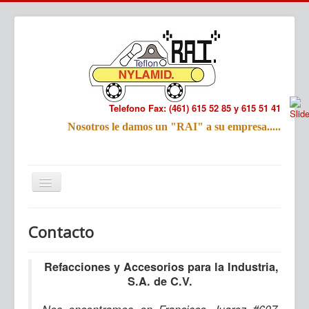
Telefono Fax: (461) 615 52 85 y 615 51 41
Refac
Nosotros le damos un "RAI" a su empresa.....
Nombre:
Email:
Tu Mensa
Inicio
Productos
Contacto
Refacciones y Accesorios para la Industria,
S.A. de C.V.