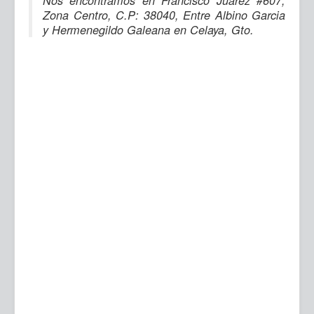
Nos encontramos en Francisco Juarez #607,
Zona Centro, C.P: 38040, Entre Albino Garcia
y Hermenegildo Galeana en Celaya, Gto.
Ma