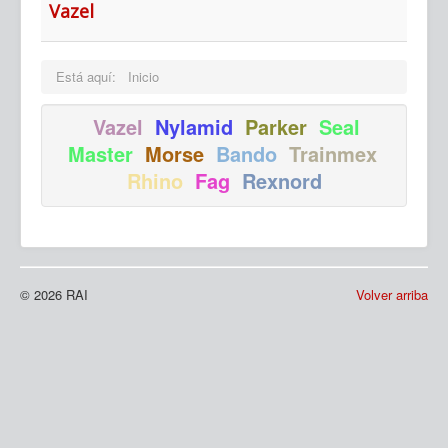
Vazel
Está aquí:
Inicio
Vazel
Nylamid
Parker
Seal
Master
Morse
Bando
Trainmex
Rhino
Fag
Rexnord
Ma
© 2026 RAI
Volver arriba