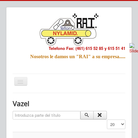
Telefono Fax: (461) 615 52 85 y 615 51 41
Refac
Nosotros le damos un "RAI" a su empresa.....
Nombre:
Email:
Tu Mensa
Inicio
Productos
Vazel
Introduzca parte del título
Cantidad a mostr